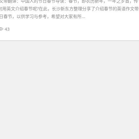
文带翻译：中国人的节日春节导读：春节，即农历新年，一年之岁首，传
如何用英文介绍春节呢?在此，长沙新东方整理分享了介绍春节的英语作文带
日春节，以供学习与参考，希望对大家有所...
43