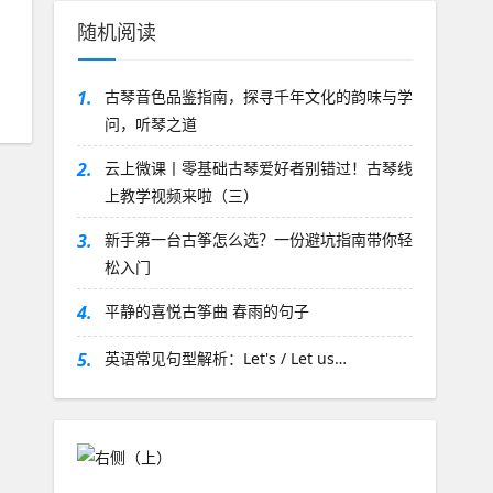
随机阅读
1.
古琴音色品鉴指南，探寻千年文化的韵味与学
问，听琴之道
2.
云上微课丨零基础古琴爱好者别错过！古琴线
上教学视频来啦（三）
3.
新手第一台古筝怎么选？一份避坑指南带你轻
松入门
4.
平静的喜悦古筝曲 春雨的句子
5.
英语常见句型解析：Let's / Let us…