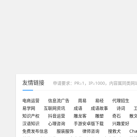
友情链接
申请要求：PR≥1，IP≥1000，内容属同类
电商运营
信息流广告
周易
易经
代理招生
易学网
互联网资讯
成语
成语故事
诗词
知识产权
抖音运营
雕龙客
雕塑
奇石
散
汉语知识
心理咨询
手游安卓版下载
兴趣爱好
免费发布信息
服装服饰
律师咨询
搜救犬
Ch