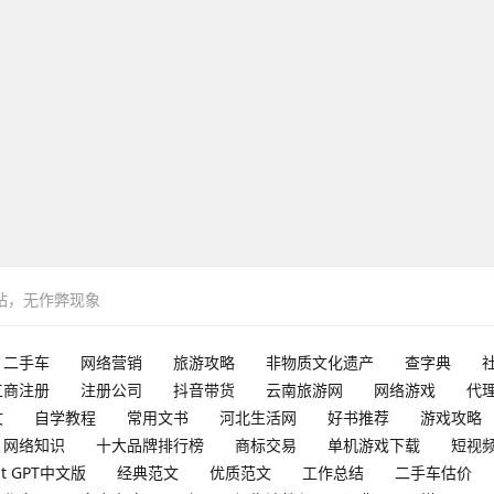
网站，无作弊现象
二手车
网络营销
旅游攻略
非物质文化遗产
查字典
工商注册
注册公司
抖音带货
云南旅游网
网络游戏
代
文
自学教程
常用文书
河北生活网
好书推荐
游戏攻略
网络知识
十大品牌排行榜
商标交易
单机游戏下载
短视
at GPT中文版
经典范文
优质范文
工作总结
二手车估价