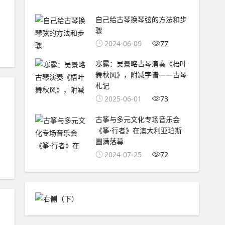
自己给古琴换琴弦的方法和步
骤
2024-06-09
77
寒露：吴景略古琴演奏《梧叶
舞秋风》，附减字谱——古琴
札记
2025-06-01
73
古筝与多元文化专场音乐会
《筝·行者》在澳大利亚珀斯
圆满落幕
2024-07-25
72