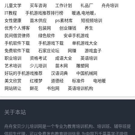
儿童文学
买车咨询
工作计划
礼品厂
舟舟培训
IT教程
手机游戏推荐排行榜
暖通,电地暖，
女性健康
苗木供应
ps素材库
短视频培训
优秀个人博客
包装网
创业赚钱
养生
民间借贷律师
绿色软件
安卓手机游戏
手机软件下载
手机游戏下载
单机游戏大全
免费软件下载
石家庄论坛
网赚
游戏盒子
职业培训
资格考试
成语大全
英语培训
艺术培训
少儿培训
苗木网
雕塑网
好玩的手机游戏推荐
汉语词典
中国机械网
美文欣赏
红楼梦
道德经
标准件
电地暖
网站转让
鲜花
书包网
英语培训机构
关于本站
舟舟宝贝少儿培训网是一个专业为教育培训机构、培训班、辅导班提
供招生代理，可以免费发布教育培训信息,为中国万千莘莘学子提供