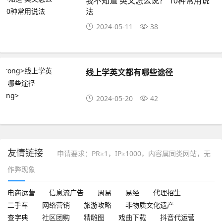
我不知道 英文怎么说？ 10种常用说
法
2024-05-11
38
线上学英文都有哪些途径
2024-05-20
42
友情链接
申请要求：PR≥1，IP≥1000，内容属同类网站，无
作弊现象
电商运营
信息流广告
周易
易经
代理招生
二手车
网络营销
旅游攻略
非物质文化遗产
查字典
社区团购
精雕图
戏曲下载
抖音代运营