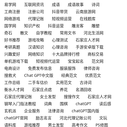
易学网
互联网资讯
成语
成语故事
诗词
工商注册
注册公司
抖音带货
云南旅游网
网络游戏
代理记账
短视频运营
在线题库
国学网
知识产权
抖音运营
雕龙客
雕塑
奇石
散文
自学教程
常用文书
河北生活网
好书推荐
游戏攻略
心理测试
石家庄人才网
考研真题
汉语知识
心理咨询
手游安卓版下载
兴趣爱好
网络知识
十大品牌排行榜
商标交易
单机游戏下载
短视频代运营
宝宝起名
范文网
电商设计
免费发布信息
服装服饰
律师咨询
搜救犬
Chat GPT中文版
经典范文
优质范文
工作总结
二手车估价
实用范文
古诗词
衡水人才网
石家庄点痣
养花
名酒回收
石家庄代理记账
女士发型
搜搜作文
石家庄人才网
钢琴入门指法教程
词典
围棋
chatGPT
读后感
玄机派
企业服务
法律咨询
chatGPT国内版
chatGPT官网
励志名言
河北代理记账公司
文玩
语料库
游戏推荐
男士发型
高考作文
PS修图