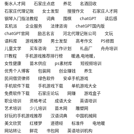
衡水人才网
石家庄点痣
养花
名酒回收
石家庄代理记账
女士发型
搜搜作文
石家庄人才网
钢琴入门指法教程
词典
围棋
chatGPT
读后感
玄机派
企业服务
法律咨询
chatGPT国内版
chatGPT官网
励志名言
河北代理记账公司
文玩
语料库
游戏推荐
男士发型
高考作文
PS修图
儿童文学
买车咨询
工作计划
礼品厂
舟舟培训
IT教程
手机游戏推荐排行榜
暖通,电地暖，
女性健康
苗木供应
ps素材库
短视频培训
优秀个人博客
包装网
创业赚钱
养生
民间借贷律师
绿色软件
安卓手机游戏
手机软件下载
手机游戏下载
单机游戏大全
免费软件下载
石家庄论坛
网赚
游戏盒子
职业培训
资格考试
成语大全
英语培训
艺术培训
少儿培训
苗木网
雕塑网
好玩的手机游戏推荐
汉语词典
中国机械网
美文欣赏
红楼梦
道德经
标准件
电地暖
网站转让
鲜花
书包网
英语培训机构