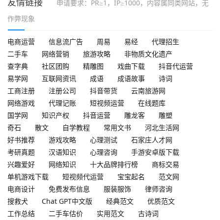
友情链接
申请要求：PR≥1，IP≥1000，内容属同类网站，无
作弊现象
电商运营
信息流广告
周易
易经
代理招生
二手车
网络营销
旅游攻略
非物质文化遗产
查字典
社区团购
精雕图
戏曲下载
抖音代运营
易学网
互联网资讯
成语
成语故事
诗词
工商注册
注册公司
抖音带货
云南旅游网
网络游戏
代理记账
短视频运营
在线题库
国学网
知识产权
抖音运营
雕龙客
雕塑
奇石
散文
自学教程
常用文书
河北生活网
好书推荐
游戏攻略
心理测试
石家庄人才网
考研真题
汉语知识
心理咨询
手游安卓版下载
兴趣爱好
网络知识
十大品牌排行榜
商标交易
单机游戏下载
短视频代运营
宝宝起名
范文网
电商设计
免费发布信息
服装服饰
律师咨询
搜救犬
Chat GPT中文版
经典范文
优质范文
工作总结
二手车估价
实用范文
古诗词