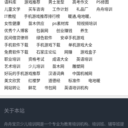
语料库
游戏推荐
男士发型
高考作文
PS修图
儿童文学
买车咨询
工作计划
礼品厂
舟舟培训
IT教程
手机游戏推荐排行榜
暖通,电地暖，
女性健康
苗木供应
ps素材库
短视频培训
优秀个人博客
包装网
创业赚钱
养生
民间借贷律师
绿色软件
安卓手机游戏
手机软件下载
手机游戏下载
单机游戏大全
免费软件下载
石家庄论坛
网赚
游戏盒子
职业培训
资格考试
成语大全
英语培训
艺术培训
少儿培训
苗木网
雕塑网
好玩的手机游戏推荐
汉语词典
中国机械网
美文欣赏
红楼梦
道德经
标准件
电地暖
网站转让
鲜花
书包网
英语培训机构
关于本站
舟舟宝贝少儿培训网是一个专业为教育培训机构、培训班、辅导班提