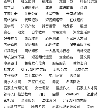
查字典
社区团购
精雕图
戏曲下载
抖音代运营
易学网
互联网资讯
成语
成语故事
诗词
工商注册
注册公司
抖音带货
云南旅游网
网络游戏
代理记账
短视频运营
在线题库
国学网
知识产权
抖音运营
雕龙客
雕塑
奇石
散文
自学教程
常用文书
河北生活网
好书推荐
游戏攻略
心理测试
石家庄人才网
考研真题
汉语知识
心理咨询
手游安卓版下载
兴趣爱好
网络知识
十大品牌排行榜
商标交易
单机游戏下载
短视频代运营
宝宝起名
范文网
电商设计
免费发布信息
服装服饰
律师咨询
搜救犬
Chat GPT中文版
经典范文
优质范文
工作总结
二手车估价
实用范文
古诗词
衡水人才网
石家庄点痣
养花
名酒回收
石家庄代理记账
女士发型
搜搜作文
石家庄人才网
钢琴入门指法教程
词典
围棋
chatGPT
读后感
玄机派
企业服务
法律咨询
chatGPT国内版
chatGPT官网
励志名言
河北代理记账公司
文玩