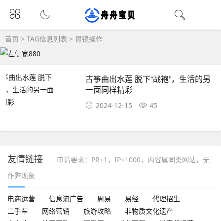
首页
> TAG信息列表 > 胃镜操作
古筝曲出水莲 脱下“战袍”，生活的另
一面同样精彩
2024-12-15
45
友情链接
申请要求：PR≥1，IP≥1000，内容属同类网站，无
作弊现象
电商运营
信息流广告
周易
易经
代理招生
二手车
网络营销
旅游攻略
非物质文化遗产