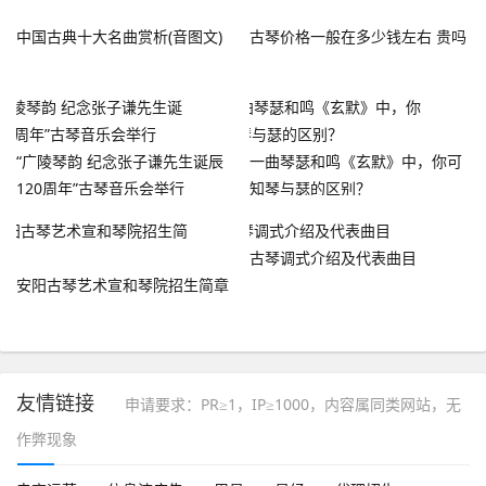
中国古典十大名曲赏析(音图文)
古琴价格一般在多少钱左右 贵吗
“广陵琴韵 纪念张子谦先生诞辰
一曲琴瑟和鸣《玄默》中，你可
120周年”古琴音乐会举行
知琴与瑟的区别？
古琴调式介绍及代表曲目
安阳古琴艺术宣和琴院招生简章
友情链接
申请要求：PR≥1，IP≥1000，内容属同类网站，无
作弊现象