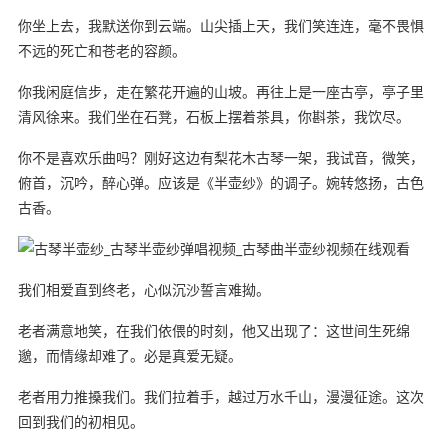
你坐上去，我默送你到云端。山尖插上天，我们笑连连，毫不畏惧
不远的死亡和苍老的容颜。
你我闲庭信步，走在繁花开遍的山坡。再往上是一座古亭，亭子里
清风徐来。我们坐在石凳，石板上摆着茶具，你斟茶，我饮尽。
你不是喜欢乐曲吗？刚好这边有梨花木古琴一架，我试音，微笑，
俯首，沉吟，醉心弹。应该是《半壶纱》的调子。婉转悠扬，古色
古香。
我们相爱直到终老，心似沉沙誓言难拗。
老者满意地笑，在我们依偎的时刻，他又出现了：这世间生死绵
邈，而情缘却难了。必是真爱无疑。
老者用力推搡我们。我们拉着手，越过万水千山，漫漫征途。这次
回到我们的初相见。