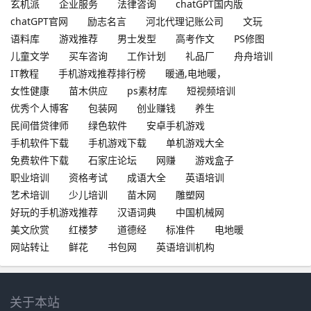
玄机派
企业服务
法律咨询
chatGPT国内版
chatGPT官网
励志名言
河北代理记账公司
文玩
语料库
游戏推荐
男士发型
高考作文
PS修图
儿童文学
买车咨询
工作计划
礼品厂
舟舟培训
IT教程
手机游戏推荐排行榜
暖通,电地暖，
女性健康
苗木供应
ps素材库
短视频培训
优秀个人博客
包装网
创业赚钱
养生
民间借贷律师
绿色软件
安卓手机游戏
手机软件下载
手机游戏下载
单机游戏大全
免费软件下载
石家庄论坛
网赚
游戏盒子
职业培训
资格考试
成语大全
英语培训
艺术培训
少儿培训
苗木网
雕塑网
好玩的手机游戏推荐
汉语词典
中国机械网
美文欣赏
红楼梦
道德经
标准件
电地暖
网站转让
鲜花
书包网
英语培训机构
关于本站