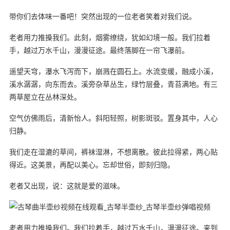
带你们去体味一番吧！突然出现的一位老者笑着对我们说。
老者用力推搡我们。此刻，烟雾缭绕，犹如幻境一般。我们拉着
手，越过万水千山，漫漫征途。最终落脚在一帘飞瀑前。
遥望天穹，瀑水飞泻而下，崩溅在圆石上。水流变缓，融成小溪，
溪水潺潺，向东而去。溪旁杂草丛生，绿竹层叠，青苔满地。有三
两草屋立在丛林深处。
空气仿佛雨后，清新怡人。斜阳轻照，树影斑驳。置身其中，人心
归静。
我们走在湿漉的草间，裤袜湿淋，不想离散。彼此拉得紧，两心贴
得近。这美景，再配以美心。忘却世俗，即刻归隐。
老者又出现，说：这就是爱的滋味。
老者用力推搡我们。我们拉着手，越过万水千山，漫漫征途。来到