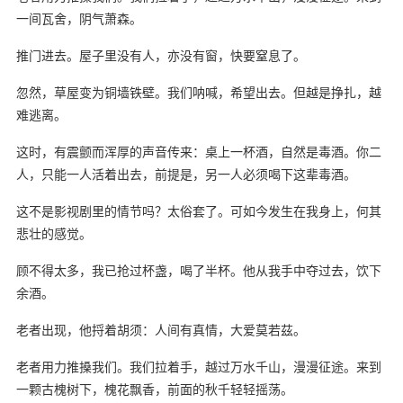
一间瓦舍，阴气萧森。
推门进去。屋子里没有人，亦没有窗，快要窒息了。
忽然，草屋变为铜墙铁壁。我们呐喊，希望出去。但越是挣扎，越
难逃离。
这时，有震颤而浑厚的声音传来：桌上一杯酒，自然是毒酒。你二
人，只能一人活着出去，前提是，另一人必须喝下这辈毒酒。
这不是影视剧里的情节吗？太俗套了。可如今发生在我身上，何其
悲壮的感觉。
顾不得太多，我已抢过杯盏，喝了半杯。他从我手中夺过去，饮下
余酒。
老者出现，他捋着胡须：人间有真情，大爱莫若茲。
老者用力推搡我们。我们拉着手，越过万水千山，漫漫征途。来到
一颗古槐树下，槐花飘香，前面的秋千轻轻摇荡。