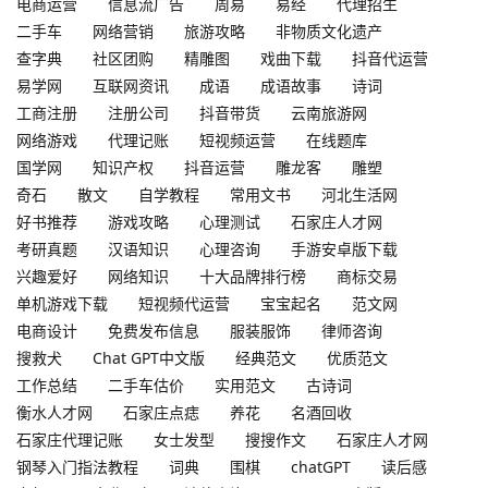
电商运营
信息流广告
周易
易经
代理招生
二手车
网络营销
旅游攻略
非物质文化遗产
查字典
社区团购
精雕图
戏曲下载
抖音代运营
易学网
互联网资讯
成语
成语故事
诗词
工商注册
注册公司
抖音带货
云南旅游网
网络游戏
代理记账
短视频运营
在线题库
国学网
知识产权
抖音运营
雕龙客
雕塑
奇石
散文
自学教程
常用文书
河北生活网
好书推荐
游戏攻略
心理测试
石家庄人才网
考研真题
汉语知识
心理咨询
手游安卓版下载
兴趣爱好
网络知识
十大品牌排行榜
商标交易
单机游戏下载
短视频代运营
宝宝起名
范文网
电商设计
免费发布信息
服装服饰
律师咨询
搜救犬
Chat GPT中文版
经典范文
优质范文
工作总结
二手车估价
实用范文
古诗词
衡水人才网
石家庄点痣
养花
名酒回收
石家庄代理记账
女士发型
搜搜作文
石家庄人才网
钢琴入门指法教程
词典
围棋
chatGPT
读后感