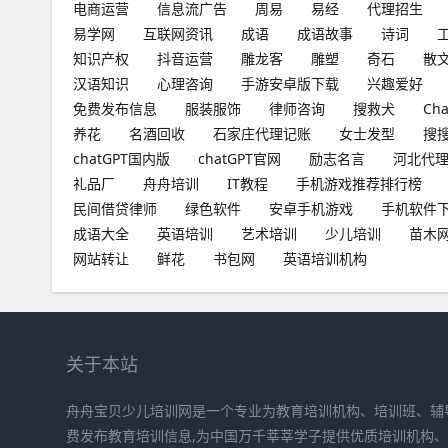
电商运营
信息流广告
周易
易经
代理招生
易学网
互联网资讯
成语
成语故事
诗词
知识产权
抖音运营
雕龙客
雕塑
奇石
散
汉语知识
心理咨询
手游安卓版下载
兴趣爱好
免费发布信息
服装服饰
律师咨询
搜救犬
Ch
养花
名酒回收
石家庄代理记账
女士发型
搜
chatGPT国内版
chatGPT官网
励志名言
河北代
礼品厂
舟舟培训
IT教程
手机游戏推荐排行榜
民间借贷律师
绿色软件
安卓手机游戏
手机软件
成语大全
英语培训
艺术培训
少儿培训
苗木
网站转让
鲜花
书包网
英语培训机构
关于本站
舟舟宝贝少儿培训网是一个专业为教育培训机构、培训班、辅
费发布教育培训信息,为中国万千莘莘学子提供优质培训机构