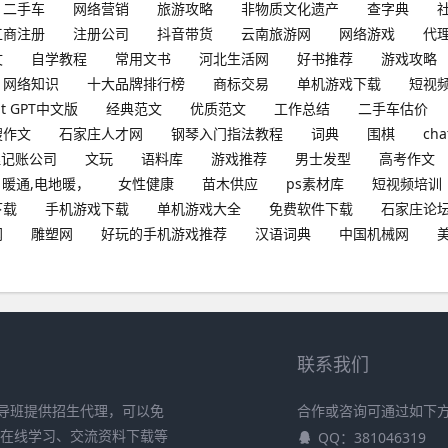
二手车
网络营销
旅游攻略
非物质文化遗产
查字典
工商注册
注册公司
抖音带货
云南旅游网
网络游戏
代
文
自学教程
常用文书
河北生活网
好书推荐
游戏攻略
网络知识
十大品牌排行榜
商标交易
单机游戏下载
短视
at GPT中文版
经典范文
优质范文
工作总结
二手车估价
搜作文
石家庄人才网
钢琴入门指法教程
词典
围棋
cha
理记账公司
文玩
语料库
游戏推荐
男士发型
高考作文
暖通,电地暖，
女性健康
苗木供应
ps素材库
短视频培训
下载
手机游戏下载
单机游戏大全
免费软件下载
石家庄论
网
雕塑网
好玩的手机游戏推荐
汉语词典
中国机械网
联系我们
导班提供招生代理，可以免
合作或咨询可通过如下
、在线学习、交流资料下载等
QQ：381046319