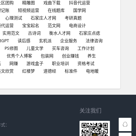
社区团购
精雕图
戏曲下载
抖音代运营
理记账
短视频运营
在线题库
国学网
心理测试
石家庄人才网
考研真题
频代运营
宝宝起名
范文网
电商设计
实用范文
古诗词
衡水人才网
石家庄点痣
tGPT
读后感
玄机派
企业服务
法律咨询
PS修图
儿童文学
买车咨询
工作计划
优秀个人博客
包装网
创业赚钱
养生
坛
网赚
游戏盒子
职业培训
资格考试
美文欣赏
红楼梦
道德经
标准件
电地暖
关注我们
方式：