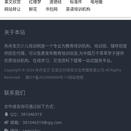
美文欣赏
红楼梦
道德经
标准件
电地暖
网站转让
鲜花
书包网
英语培训机构
关于本站
舟舟宝贝少儿培训网是一个专业为教育培训机构、培训班、辅导班提
供招生代理，可以免费发布教育培训信息,为中国万千莘莘学子提供
优质培训机构、在线学习、交流资料下载等一站式服务平台。
Copyright © 2024 舟舟宝贝 石家庄抖帅宫文化传媒有限公司 All Rights
Reserved.
冀ICP备2023006999号-11
网站地图
联系我们
合作或咨询可通过如下方式：
QQ：381046319
邮箱：381046319@qq.com
微信：semjishu