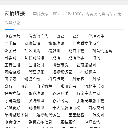
友情链接
申请要求：PR≥1，IP≥1000，内容属同类网站，无
作弊现象
电商运营
信息流广告
周易
易经
代理招生
二手车
网络营销
旅游攻略
非物质文化遗产
查字典
社区团购
精雕图
戏曲下载
抖音代运营
易学网
互联网资讯
成语
成语故事
诗词
工商注册
注册公司
抖音带货
云南旅游网
网络游戏
代理记账
短视频运营
在线题库
国学网
知识产权
抖音运营
雕龙客
雕塑
奇石
散文
自学教程
常用文书
河北生活网
好书推荐
游戏攻略
心理测试
石家庄人才网
考研真题
汉语知识
心理咨询
手游安卓版下载
兴趣爱好
网络知识
十大品牌排行榜
商标交易
单机游戏下载
短视频代运营
宝宝起名
范文网
电商设计
免费发布信息
服装服饰
律师咨询