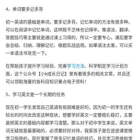
4、单词要多记多背
初一英语的基础是单词，要多记多背，记忆单词的方法有很多种，
可以在阅读中记忆单词，这样既不乏味也记得牢。像语法、翻译、
答题技巧等主要就是通过课上习得的，所以一定要专心，课后要学
会总结、归纳、理解记忆、做题实战运用。如果语法太差，可以买
一本语法书攻克一下。
在帮助孩子提升学习经验、完善
学习方法
、科学制定学习计划方
面，这个公众号【小k成长日记】里有着很多的相关文章，并且还
可以领取海量的各科目知识重点电子资料！
5、学习英文是一个长期的任务
现在初一学生发现自己英语有些困难是好的，因为初一的学生还有
较长的时间去改变这种现状，想要学好英文一定要稳扎稳打，主要
是把英文的基础内容都学习清楚。那么对于初中学生来说，英文单
词无疑就是最基础的，必须要好好对待，我家孩子是在途途课堂做
学习指导的，现在掌握了很多记忆单词的技巧，并且学习思维和学