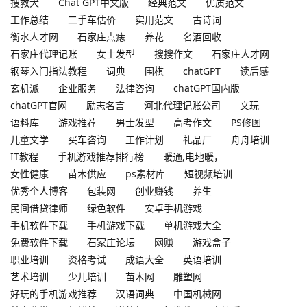
搜救犬
Chat GPT中文版
经典范文
优质范文
工作总结
二手车估价
实用范文
古诗词
衡水人才网
石家庄点痣
养花
名酒回收
石家庄代理记账
女士发型
搜搜作文
石家庄人才网
钢琴入门指法教程
词典
围棋
chatGPT
读后感
玄机派
企业服务
法律咨询
chatGPT国内版
chatGPT官网
励志名言
河北代理记账公司
文玩
语料库
游戏推荐
男士发型
高考作文
PS修图
儿童文学
买车咨询
工作计划
礼品厂
舟舟培训
IT教程
手机游戏推荐排行榜
暖通,电地暖，
女性健康
苗木供应
ps素材库
短视频培训
优秀个人博客
包装网
创业赚钱
养生
民间借贷律师
绿色软件
安卓手机游戏
手机软件下载
手机游戏下载
单机游戏大全
免费软件下载
石家庄论坛
网赚
游戏盒子
职业培训
资格考试
成语大全
英语培训
艺术培训
少儿培训
苗木网
雕塑网
好玩的手机游戏推荐
汉语词典
中国机械网