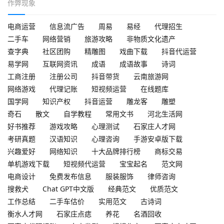
作弊现象
电商运营
信息流广告
周易
易经
代理招生
二手车
网络营销
旅游攻略
非物质文化遗产
查字典
社区团购
精雕图
戏曲下载
抖音代运营
易学网
互联网资讯
成语
成语故事
诗词
工商注册
注册公司
抖音带货
云南旅游网
网络游戏
代理记账
短视频运营
在线题库
国学网
知识产权
抖音运营
雕龙客
雕塑
奇石
散文
自学教程
常用文书
河北生活网
好书推荐
游戏攻略
心理测试
石家庄人才网
考研真题
汉语知识
心理咨询
手游安卓版下载
兴趣爱好
网络知识
十大品牌排行榜
商标交易
单机游戏下载
短视频代运营
宝宝起名
范文网
电商设计
免费发布信息
服装服饰
律师咨询
搜救犬
Chat GPT中文版
经典范文
优质范文
工作总结
二手车估价
实用范文
古诗词
衡水人才网
石家庄点痣
养花
名酒回收