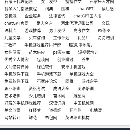
石家庄代理记账
女士发型
搜搜作文
石家庄人才网
钢琴入门指法教程
词典
围棋
chatGPT
读后感
玄机派
企业服务
法律咨询
chatGPT国内版
chatGPT官网
励志名言
河北代理记账公司
文玩
语料库
游戏推荐
男士发型
高考作文
PS修图
儿童文学
买车咨询
工作计划
礼品厂
舟舟培训
IT教程
手机游戏推荐排行榜
暖通,电地暖，
女性健康
苗木供应
ps素材库
短视频培训
优秀个人博客
包装网
创业赚钱
养生
民间借贷律师
绿色软件
安卓手机游戏
手机软件下载
手机游戏下载
单机游戏大全
免费软件下载
石家庄论坛
网赚
游戏盒子
职业培训
资格考试
成语大全
英语培训
艺术培训
少儿培训
苗木网
雕塑网
好玩的手机游戏推荐
汉语词典
中国机械网
美文欣赏
红楼梦
道德经
标准件
电地暖
网站转让
鲜花
书包网
英语培训机构