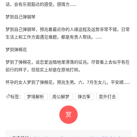
话，会有乐观豁达的感受。感情方……
梦到自己弹钢琴
梦到自己弹钢琴，预兆着最近你的人缘运程及运势非常不错，日常
生活上和工作方面遇见难题，都是有贵人帮扶。……
梦到弹棉花
梦到了弹棉花，谈恋爱运暗地里滑落的征兆。尽管看上去似乎有在
前行的样子，但现实上却是在原地打转。
怀孕的女人梦到了弹棉花，预兆生男。六、7月生女儿，平安顺……
标签：
梦境解析
周公解梦
弹古筝
意外打击
赏