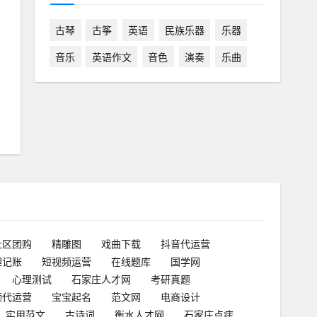
古琴
古筝
英语
民族乐器
乐器
育
音乐
英语作文
音色
演奏
乐曲
社区团购
精雕图
戏曲下载
抖音代运营
理记账
短视频运营
在线题库
国学网
心理测试
石家庄人才网
考研真题
频代运营
宝宝起名
范文网
电商设计
实用范文
古诗词
衡水人才网
石家庄点痣