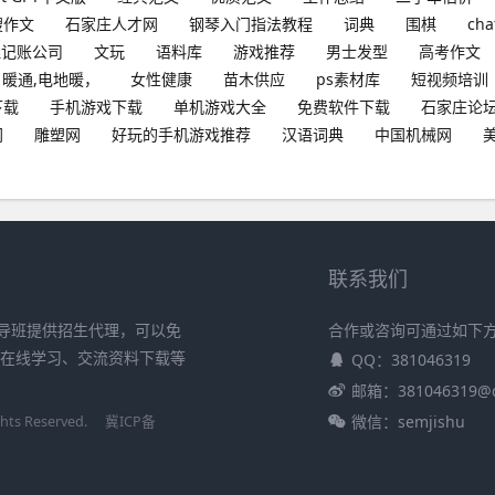
搜作文
石家庄人才网
钢琴入门指法教程
词典
围棋
cha
理记账公司
文玩
语料库
游戏推荐
男士发型
高考作文
暖通,电地暖，
女性健康
苗木供应
ps素材库
短视频培训
下载
手机游戏下载
单机游戏大全
免费软件下载
石家庄论
网
雕塑网
好玩的手机游戏推荐
汉语词典
中国机械网
联系我们
导班提供招生代理，可以免
合作或咨询可通过如下
、在线学习、交流资料下载等
QQ：381046319
邮箱：381046319@
微信：semjishu
s Reserved.
冀ICP备