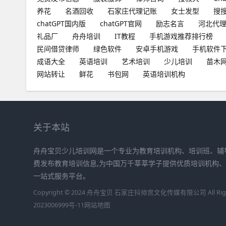
养花
名酒回收
石家庄代理记账
女士发型
搜
chatGPT国内版
chatGPT官网
励志名言
河北代
礼品厂
舟舟培训
IT教程
手机游戏推荐排行榜
民间借贷律师
绿色软件
安卓手机游戏
手机软件
成语大全
英语培训
艺术培训
少儿培训
苗木
网站转让
鲜花
书包网
英语培训机构
关于本站
舟舟宝贝少儿培训网是一个专业为教育培训机构、培训班、辅
费发布教育培训信息,为中国万千莘莘学子提供优质培训机构
一站式服务平台。
Copyright © 2024 舟舟宝贝 石家庄抖帅宫文化传媒有限公司 All Right
2023006999号-11
网站地图