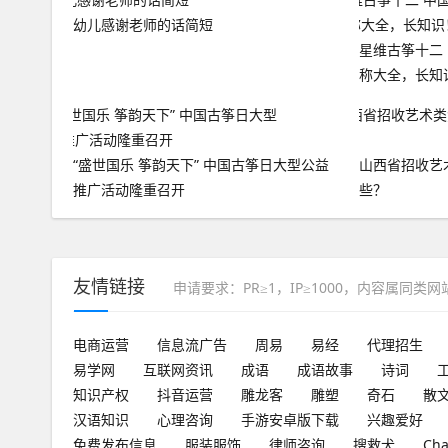
幼儿感谢老师的话简短
星维古筝十二
称大全，长知
“盛世国乐 筝韵天下” 中国古筝日大型公益
山西省招收艺
推广活动隆重召开
些？
友情链接
申请要求：PR≥1，IP≥1000，内容属同类
电商运营
信息流广告
周易
易经
代理招生
易学网
互联网资讯
成语
成语故事
诗词
知识产权
抖音运营
雕龙客
雕塑
奇石
散
汉语知识
心理咨询
手游安卓版下载
兴趣爱好
免费发布信息
服装服饰
律师咨询
搜救犬
Ch