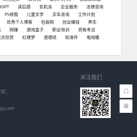
tGPT
读后感
玄机派
企业服务
法律咨询
PS修图
儿童文学
买车咨询
工作计划
优秀个人博客
包装网
创业赚钱
养生
坛
网赚
游戏盒子
职业培训
资格考试
美文欣赏
红楼梦
道德经
标准件
电地暖
关注我们
方式：
qq.com