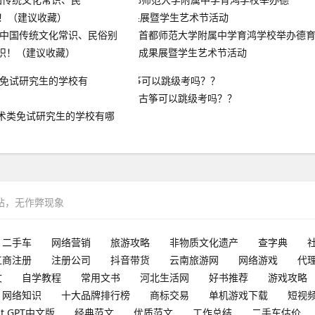
 中国传统文化常识、民俗别
首都师范大学附属中学育鸿学校举办德
识！（建议收藏）
成果展暨学生艺术节活动
古筝可以跳级考吗？？
术类免试研究生的学校有哪
网站，无作弊现象
二手车
网络营销
旅游攻略
非物质文化遗产
查字典
工商注册
注册公司
抖音带货
云南旅游网
网络游戏
代
文
自学教程
常用文书
河北生活网
好书推荐
游戏攻略
网络知识
十大品牌排行榜
商标交易
单机游戏下载
短视
at GPT中文版
经典范文
优质范文
工作总结
二手车估价