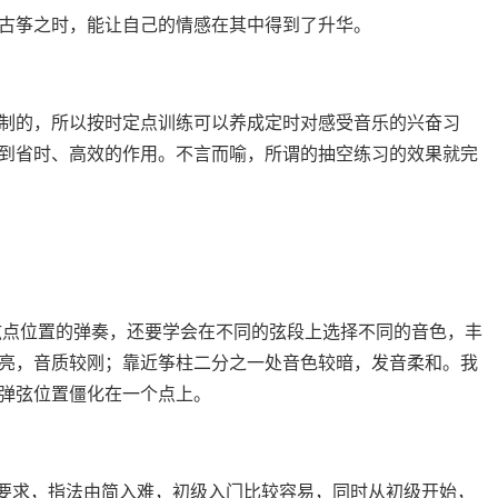
古筝之时，能让自己的情感在其中得到了升华。
制的，所以按时定点训练可以养成定时对感受音乐的兴奋习
到省时、高效的作用。不言而喻，所谓的抽空练习的效果就完
弦点位置的弹奏，还要学会在不同的弦段上选择不同的音色，丰
亮，音质较刚；靠近筝柱二分之一处音色较暗，发音柔和。我
弹弦位置僵化在一个点上。
的要求，指法由简入难，初级入门比较容易，同时从初级开始，