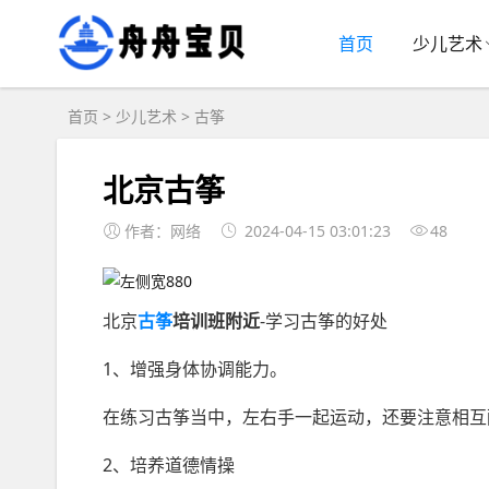
首页
少儿艺术
首页
>
少儿艺术
>
古筝
北京古筝
作者：网络
2024-04-15 03:01:23
48
北京
古筝
培训班附近
-学习古筝的好处
1、增强身体协调能力。
在练习古筝当中，左右手一起运动，还要注意相互
2、培养道德情操