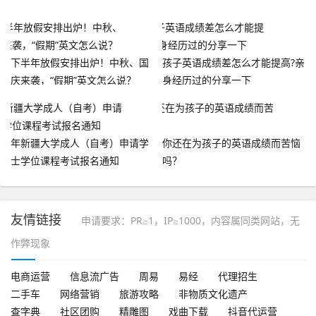
下半年放假安排出炉！中秋、国
孩子英语成绩差怎么才能提高?亲
庆来袭，“假期”英文怎么说？
身经历过的分享一下
年新疆大学成人（自考）申请学
你还在为孩子的英语成绩而苦恼
士学位课程考试报名通知
吗？
友情链接
申请要求：PR≥1，IP≥1000，内容属同类网站，无
作弊现象
电商运营
信息流广告
周易
易经
代理招生
二手车
网络营销
旅游攻略
非物质文化遗产
查字典
社区团购
精雕图
戏曲下载
抖音代运营