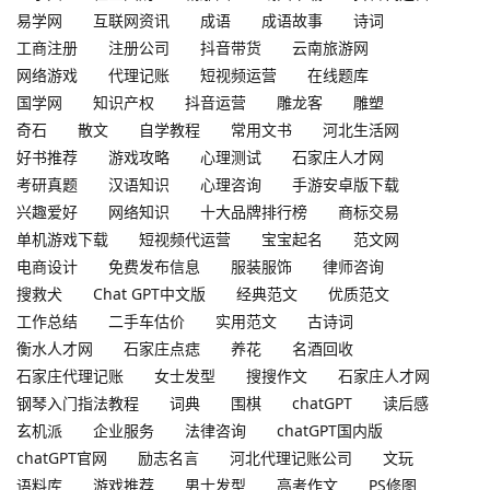
易学网
互联网资讯
成语
成语故事
诗词
工商注册
注册公司
抖音带货
云南旅游网
网络游戏
代理记账
短视频运营
在线题库
国学网
知识产权
抖音运营
雕龙客
雕塑
奇石
散文
自学教程
常用文书
河北生活网
好书推荐
游戏攻略
心理测试
石家庄人才网
考研真题
汉语知识
心理咨询
手游安卓版下载
兴趣爱好
网络知识
十大品牌排行榜
商标交易
单机游戏下载
短视频代运营
宝宝起名
范文网
电商设计
免费发布信息
服装服饰
律师咨询
搜救犬
Chat GPT中文版
经典范文
优质范文
工作总结
二手车估价
实用范文
古诗词
衡水人才网
石家庄点痣
养花
名酒回收
石家庄代理记账
女士发型
搜搜作文
石家庄人才网
钢琴入门指法教程
词典
围棋
chatGPT
读后感
玄机派
企业服务
法律咨询
chatGPT国内版
chatGPT官网
励志名言
河北代理记账公司
文玩
语料库
游戏推荐
男士发型
高考作文
PS修图