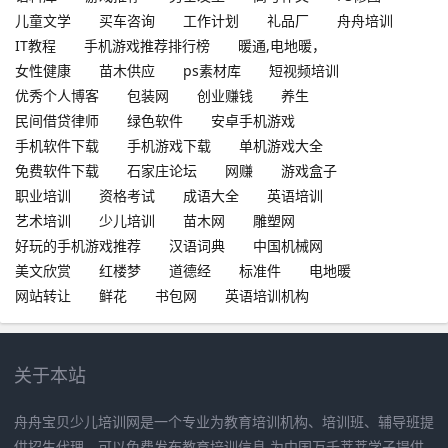
儿童文学
买车咨询
工作计划
礼品厂
舟舟培训
IT教程
手机游戏推荐排行榜
暖通,电地暖，
女性健康
苗木供应
ps素材库
短视频培训
优秀个人博客
包装网
创业赚钱
养生
民间借贷律师
绿色软件
安卓手机游戏
手机软件下载
手机游戏下载
单机游戏大全
免费软件下载
石家庄论坛
网赚
游戏盒子
职业培训
资格考试
成语大全
英语培训
艺术培训
少儿培训
苗木网
雕塑网
好玩的手机游戏推荐
汉语词典
中国机械网
美文欣赏
红楼梦
道德经
标准件
电地暖
网站转让
鲜花
书包网
英语培训机构
关于本站
舟舟宝贝少儿培训网是一个专业为教育培训机构、培训班、辅导班提
供招生代理，可以免费发布教育培训信息,为中国万千莘莘学子提供