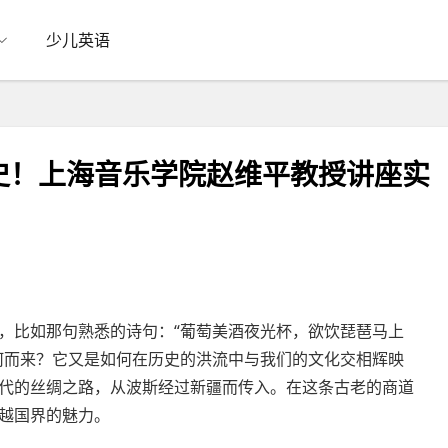
少儿英语
史！上海音乐学院赵维平教授讲座实
，比如那句熟悉的诗句：“葡萄美酒夜光杯，欲饮琵琶马上
何而来？它又是如何在历史的洪流中与我们的文化交相辉映
代的丝绸之路，从波斯经过新疆而传入。在这条古老的商道
越国界的魅力。