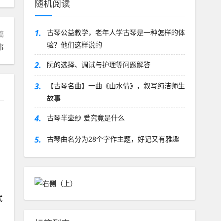
随机阅读
1.
古琴公益教学，老年人学古琴是一种怎样的体
篇
验？他们这样说的
事
2.
阮的选择、调试与护理等问题解答
3.
【古琴名曲】一曲《山水情》，叙写纯洁师生
故事
4.
古琴半壶纱 爱究竟是什么
5.
古琴曲名分为28个字作主题，好记又有雅趣
式