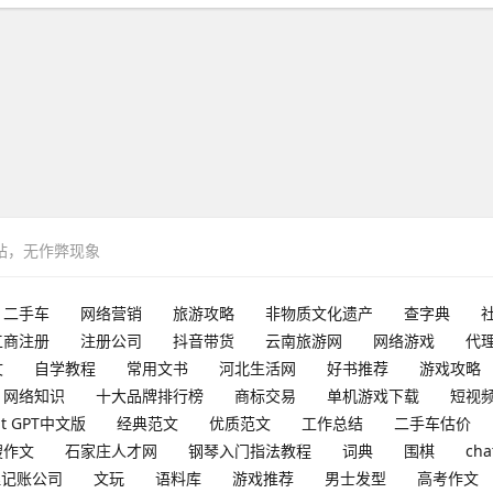
网站，无作弊现象
二手车
网络营销
旅游攻略
非物质文化遗产
查字典
工商注册
注册公司
抖音带货
云南旅游网
网络游戏
代
文
自学教程
常用文书
河北生活网
好书推荐
游戏攻略
网络知识
十大品牌排行榜
商标交易
单机游戏下载
短视
at GPT中文版
经典范文
优质范文
工作总结
二手车估价
搜作文
石家庄人才网
钢琴入门指法教程
词典
围棋
cha
理记账公司
文玩
语料库
游戏推荐
男士发型
高考作文