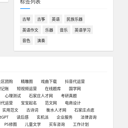
标签列表
古琴
古筝
英语
民族乐器
英语作文
乐器
音乐
英语学习
音色
演奏
社区团购
精雕图
戏曲下载
抖音代运营
理记账
短视频运营
在线题库
国学网
心理测试
石家庄人才网
考研真题
频代运营
宝宝起名
范文网
电商设计
实用范文
古诗词
衡水人才网
石家庄点痣
tGPT
读后感
玄机派
企业服务
法律咨询
PS修图
儿童文学
买车咨询
工作计划