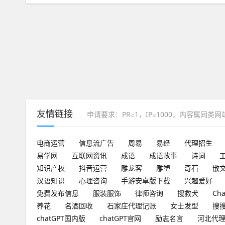
友情链接
申请要求：PR≥1，IP≥1000，内容属同类
电商运营
信息流广告
周易
易经
代理招生
易学网
互联网资讯
成语
成语故事
诗词
知识产权
抖音运营
雕龙客
雕塑
奇石
散
汉语知识
心理咨询
手游安卓版下载
兴趣爱好
免费发布信息
服装服饰
律师咨询
搜救犬
Ch
养花
名酒回收
石家庄代理记账
女士发型
搜
chatGPT国内版
chatGPT官网
励志名言
河北代