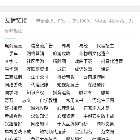
稳步
友情链接
申请要求：PR≥1，IP≥1000，内容属同类网站，无
作弊现象
电商运营
信息流广告
周易
易经
代理招生
二手车
网络营销
旅游攻略
非物质文化遗产
查字典
社区团购
精雕图
戏曲下载
抖音代运营
易学网
互联网资讯
成语
成语故事
诗词
工商注册
注册公司
抖音带货
云南旅游网
网络游戏
代理记账
短视频运营
在线题库
国学网
知识产权
抖音运营
雕龙客
雕塑
奇石
散文
自学教程
常用文书
河北生活网
好书推荐
游戏攻略
心理测试
石家庄人才网
考研真题
汉语知识
心理咨询
手游安卓版下载
兴趣爱好
网络知识
十大品牌排行榜
商标交易
单机游戏下载
短视频代运营
宝宝起名
范文网
电商设计
免费发布信息
服装服饰
律师咨询