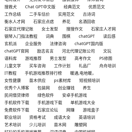
搜救犬
Chat GPT中文版
经典范文
优质范文
工作总结
二手车估价
实用范文
古诗词
衡水人才网
石家庄点痣
养花
名酒回收
石家庄代理记账
女士发型
搜搜作文
石家庄人才网
钢琴入门指法教程
词典
围棋
chatGPT
读后感
玄机派
企业服务
法律咨询
chatGPT国内版
chatGPT官网
励志名言
河北代理记账公司
文玩
语料库
游戏推荐
男士发型
高考作文
PS修图
儿童文学
买车咨询
工作计划
礼品厂
舟舟培训
IT教程
手机游戏推荐排行榜
暖通,电地暖，
女性健康
苗木供应
ps素材库
短视频培训
优秀个人博客
包装网
创业赚钱
养生
民间借贷律师
绿色软件
安卓手机游戏
手机软件下载
手机游戏下载
单机游戏大全
免费软件下载
石家庄论坛
网赚
游戏盒子
职业培训
资格考试
成语大全
英语培训
艺术培训
少儿培训
苗木网
雕塑网
好玩的手机游戏推荐
汉语词典
中国机械网