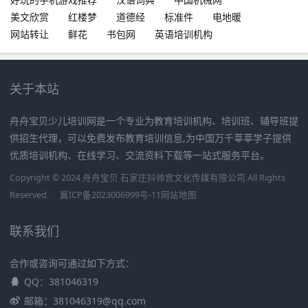
美文欣赏
红楼梦
道德经
标准件
电地暖
网站转让
鲜花
书包网
英语培训机构
关于本站
舟舟宝贝少儿培训网是一个专业为教育培训机构、培训班、辅导班提
供招生代理，可以免费发布教育培训信息,为中国万千莘莘学子提供
优质培训机构、在线学习、交流资料下载等一站式服务平台。
Copyright © 2024 舟舟宝贝 石家庄抖帅宫文化传媒有限公司 All Rights
Reserved.
冀ICP备2023006999号-11
网站地图
联系我们
合作或咨询可通过如下方式：
QQ：381046319
邮箱：381046319@qq.com