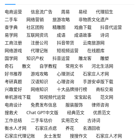
电商运营
信息流广告
周易
易经
代理招生
二手车
网络营销
旅游攻略
非物质文化遗产
查字典
社区团购
精雕图
戏曲下载
抖音代运营
易学网
互联网资讯
成语
成语故事
诗词
工商注册
注册公司
抖音带货
云南旅游网
网络游戏
代理记账
短视频运营
在线题库
国学网
知识产权
抖音运营
雕龙客
雕塑
奇石
散文
自学教程
常用文书
河北生活网
好书推荐
游戏攻略
心理测试
石家庄人才网
考研真题
汉语知识
心理咨询
手游安卓版下载
兴趣爱好
网络知识
十大品牌排行榜
商标交易
单机游戏下载
短视频代运营
宝宝起名
范文网
电商设计
免费发布信息
服装服饰
律师咨询
搜救犬
Chat GPT中文版
经典范文
优质范文
工作总结
二手车估价
实用范文
古诗词
衡水人才网
石家庄点痣
养花
名酒回收
石家庄代理记账
女士发型
搜搜作文
石家庄人才网