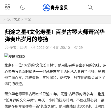
>
少儿艺术
>
古琴
归途之星4文化寿星1 百岁古琴大师萧兴华
弹奏出岁月的悠扬
作者：网络
2026-01-14 01:50:10
29
北京有一位102岁的“文化长青树”，他用指尖弹奏出岁月的韵味，用
心灵书写长寿的秘诀——他就是古琴非遗传承人萧兴华老师。别看
他年逾百岁，精神矍铄，笑容温和，仿佛岁月只在他的指尖留下了
温润的痕迹。
萧兴华老师深耕古琴艺术已逾80年，既是“古琴界的活字典”，也是
“长寿界的文化导师”。每天一小时的抚琴时间，不仅抚慰心灵，更
像是在用琴弦弹奏一首“长寿之歌”。他用古籍研读30分钟，让思想