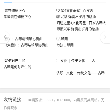
学琴贵在修德正心
归途之星4文化寿星1 百岁古琴大
师萧兴华 弹奏出岁月的悠扬
《太极》：古琴与钢琴协奏曲
七弦古琴网
古琴是何时产生的
济职 · 文化 | 传统文化——古琴
友情链接
申请要求：PR≥1，IP≥1000，内容属同类网站，无
作弊现象