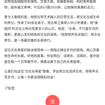
如琴弦般细腻而有弹性。饮食方面，他偏爱核桃、枸杞等养脑食
材，既补脑又养神；午后的小憩20分钟，让他保持满满的活力。
更令人敬佩的是，他把古琴艺术融入到日常生活，把文化当成生命
的养分。传承了80余名弟子，将古琴之美带入中小学课堂，用“弹
指间”的文化火种点亮更多人的心灯。他说：“长寿，不只是岁月的
堆积，更是心灵的修炼和文化的滋养。”他用琴声告诉我们：用文化
养生，是一场最优雅的长寿修行。
这位文化寿星的秘诀很简单——用指尖弹出岁月的悠扬，用心灵奏
响生命的长歌。听他的故事，你会明白：活得长、活得好，或许就
是在每一个日常细节中，弹奏出属于自己的长寿旋律。
让我们向这位“文化长寿星”致敬，学会用文化润泽生命，用琴声点
亮岁月，让每一天都活得精彩纷呈！
标签：
赏