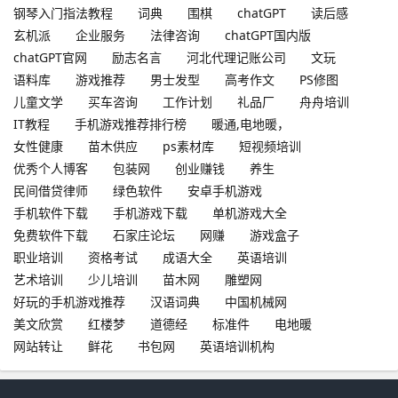
钢琴入门指法教程
词典
围棋
chatGPT
读后感
玄机派
企业服务
法律咨询
chatGPT国内版
chatGPT官网
励志名言
河北代理记账公司
文玩
语料库
游戏推荐
男士发型
高考作文
PS修图
儿童文学
买车咨询
工作计划
礼品厂
舟舟培训
IT教程
手机游戏推荐排行榜
暖通,电地暖，
女性健康
苗木供应
ps素材库
短视频培训
优秀个人博客
包装网
创业赚钱
养生
民间借贷律师
绿色软件
安卓手机游戏
手机软件下载
手机游戏下载
单机游戏大全
免费软件下载
石家庄论坛
网赚
游戏盒子
职业培训
资格考试
成语大全
英语培训
艺术培训
少儿培训
苗木网
雕塑网
好玩的手机游戏推荐
汉语词典
中国机械网
美文欣赏
红楼梦
道德经
标准件
电地暖
网站转让
鲜花
书包网
英语培训机构